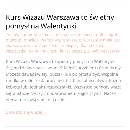
Kurs Wizażu Warszawa to świetny
Kurs
Wizażu
pomysł na Walentynki
Warszawa
Zostaw komentarz
/
kurs makijażu
,
kurs wizażu ultra light
,
to
makeup
,
makijaż
,
warszawa
,
warsztaty
,
warsztaty makijażu
świetny
warszawa
,
wizaż
/
jak zostać makijażystką
,
jak zostać
pomysł
wizażystką
,
kursy makijażu
,
kursy wizażu
,
zawód wizażystki
na
Walentynki
Kurs Wizażu Warszawa to świetny pomysł na Walentynki.
Czy podzielasz nasze zdanie? Miłość przybiera różne formy.
Możesz dawać kwiaty, buziaki lub po prostu być. Wspólna
randka w miłej restauracji jest też fajną alternatywą. Każda
kobieta lubi jednak niespodzianki. Wszystkie pomysły wiążą
się w istocie rzeczy z obdarowaniem kogoś czymś. Nasza
oferta to rozwiązanie dla osób,
Dowiedz się więcej »