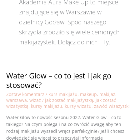
Akademia Aura Make Up to miejsce
znajdujące się w Warszawie w
dzielnicy Gocław. Spod naszego
skrzydła zrodziło się wiele cenionych
makijażystek. Dołącz do nich i Ty.
Water Glow – co to jest i jak go
Water
Glow
stosować?
–
Zostaw komentarz
/
kurs makijażu
,
makeup
,
makijaż
,
co
warszawa
,
wizaż
/
jak zostać makijażystką
,
jak zostać
to
wizażystką
,
kursy makijażu
,
kursy wizażu
,
zawód wizażystki
jest
i
Water Glow to nowość sezonu 2022. Water Glow – co to
jak
takiego? Na czym polega i na co zwrócić uwagę aby ten
go
rodzaj makijażu wyszedł wręcz perfekcyjnie? Jeśli chcesz
stosować?
dowiedzieć się więcej to przeczytaj informacje