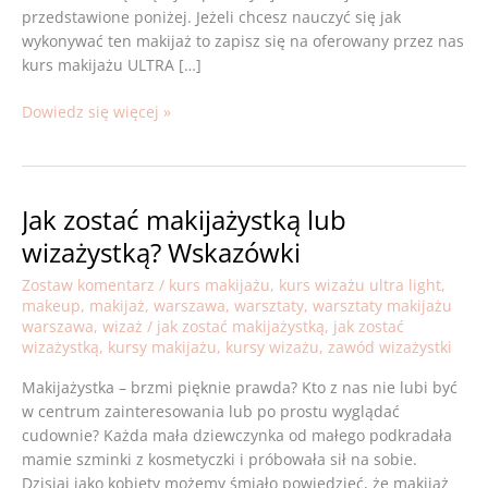
przedstawione poniżej. Jeżeli chcesz nauczyć się jak
wykonywać ten makijaż to zapisz się na oferowany przez nas
kurs makijażu ULTRA […]
Dowiedz się więcej »
Jak zostać makijażystką lub
Jak
zostać
wizażystką? Wskazówki
makijażystką
Zostaw komentarz
/
kurs makijażu
,
kurs wizażu ultra light
,
lub
makeup
,
makijaż
,
warszawa
,
warsztaty
,
warsztaty makijażu
wizażystką?
warszawa
,
wizaż
/
jak zostać makijażystką
,
jak zostać
Wskazówki
wizażystką
,
kursy makijażu
,
kursy wizażu
,
zawód wizażystki
Makijażystka – brzmi pięknie prawda? Kto z nas nie lubi być
w centrum zainteresowania lub po prostu wyglądać
cudownie? Każda mała dziewczynka od małego podkradała
mamie szminki z kosmetyczki i próbowała sił na sobie.
Dzisiaj jako kobiety możemy śmiało powiedzieć, że makijaż