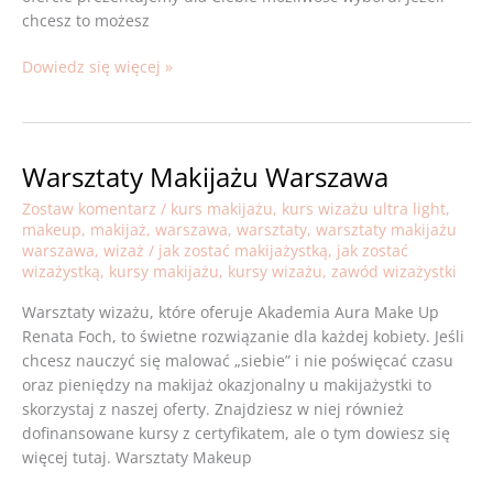
chcesz to możesz
Dowiedz się więcej »
Warsztaty Makijażu Warszawa
Warsztaty
Makijażu
Zostaw komentarz
/
kurs makijażu
,
kurs wizażu ultra light
,
Warszawa
makeup
,
makijaż
,
warszawa
,
warsztaty
,
warsztaty makijażu
warszawa
,
wizaż
/
jak zostać makijażystką
,
jak zostać
wizażystką
,
kursy makijażu
,
kursy wizażu
,
zawód wizażystki
Warsztaty wizażu, które oferuje Akademia Aura Make Up
Renata Foch, to świetne rozwiązanie dla każdej kobiety. Jeśli
chcesz nauczyć się malować „siebie” i nie poświęcać czasu
oraz pieniędzy na makijaż okazjonalny u makijażystki to
skorzystaj z naszej oferty. Znajdziesz w niej również
dofinansowane kursy z certyfikatem, ale o tym dowiesz się
więcej tutaj. Warsztaty Makeup