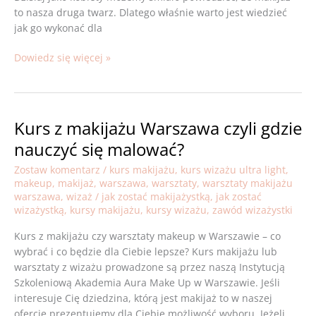
to nasza druga twarz. Dlatego właśnie warto jest wiedzieć
jak go wykonać dla
Dowiedz się więcej »
Kurs z makijażu Warszawa czyli gdzie
Kurs
z
nauczyć się malować?
makijażu
Zostaw komentarz
/
kurs makijażu
,
kurs wizażu ultra light
,
Warszawa
makeup
,
makijaż
,
warszawa
,
warsztaty
,
warsztaty makijażu
czyli
warszawa
,
wizaż
/
jak zostać makijażystką
,
jak zostać
gdzie
wizażystką
,
kursy makijażu
,
kursy wizażu
,
zawód wizażystki
nauczyć
się
Kurs z makijażu czy warsztaty makeup w Warszawie – co
malować?
wybrać i co będzie dla Ciebie lepsze? Kurs makijażu lub
warsztaty z wizażu prowadzone są przez naszą Instytucją
Szkoleniową Akademia Aura Make Up w Warszawie. Jeśli
interesuje Cię dziedzina, którą jest makijaż to w naszej
ofercie prezentujemy dla Ciebie możliwość wyboru. Jeżeli