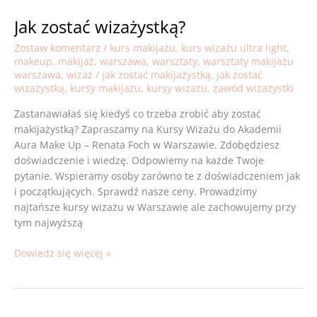
Jak zostać wizażystką?
Jak
zostać
Zostaw komentarz
/
kurs makijażu
,
kurs wizażu ultra light
,
wizażystką?
makeup
,
makijaż
,
warszawa
,
warsztaty
,
warsztaty makijażu
warszawa
,
wizaż
/
jak zostać makijażystką
,
jak zostać
wizażystką
,
kursy makijażu
,
kursy wizażu
,
zawód wizażystki
Zastanawiałaś się kiedyś co trzeba zrobić aby zostać
makijażystką? Zapraszamy na Kursy Wizażu do Akademii
Aura Make Up – Renata Foch w Warszawie. Zdobędziesz
doświadczenie i wiedzę. Odpowiemy na każde Twoje
pytanie. Wspieramy osoby zarówno te z doświadczeniem jak
i początkujących. Sprawdź nasze ceny. Prowadzimy
najtańsze kursy wizażu w Warszawie ale zachowujemy przy
tym najwyższą
Dowiedz się więcej »