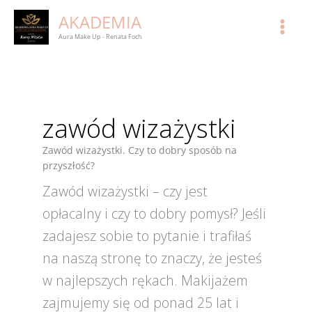
Przejdź
AKADEMIA
do
treści
Aura Make Up - Renata Foch
zawód wizażystki
Zawód wizażystki. Czy to dobry sposób na
przyszłość?
Zawód wizażystki – czy jest
opłacalny i czy to dobry pomysł? Jeśli
zadajesz sobie to pytanie i trafiłaś
na naszą stronę to znaczy, że jesteś
w najlepszych rękach. Makijażem
zajmujemy się od ponad 25 lat i