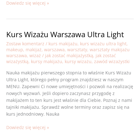
Dowiedz się więcej »
Kurs Wizażu Warszawa Ultra Light
Kurs
Wizażu
Zostaw komentarz
/
kurs makijażu
,
kurs wizażu ultra light
,
Warszawa
makeup
,
makijaż
,
warszawa
,
warsztaty
,
warsztaty makijażu
Ultra
warszawa
,
wizaż
/
jak zostać makijażystką
,
jak zostać
Light
wizażystką
,
kursy makijażu
,
kursy wizażu
,
zawód wizażystki
Nauka makijażu pierwszego stopnia to właśnie Kurs Wizażu
Ultra Light, którego pełny program znajdziesz w naszym
MENU. Zapewni Ci nowe umiejętności i pozwoli na realizację
nowych wyzwań. Jeśli dopiero zaczynasz przygodę z
makijażem to ten kurs jest właśnie dla Ciebie. Poznaj z nami
tajniki makijażu. Sprawdź wolne terminy oraz zapisz się na
kurs jednodniowy. Nauka
Dowiedz się więcej »